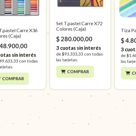
Set T.pastel Carre X72
Colores (Caja)
T.pastel Carre X36
Tiza Pa
res (Caja)
$ 280.000,00
$ 4.8
148.900,00
3
cuotas sin interés
3
cuot
de
$93.333,33
con todas
otas sin interés
de
$1.6
las tarjetas.
49.633,33
con todas
las tarj
arjetas.
COMPRAR
C
COMPRAR