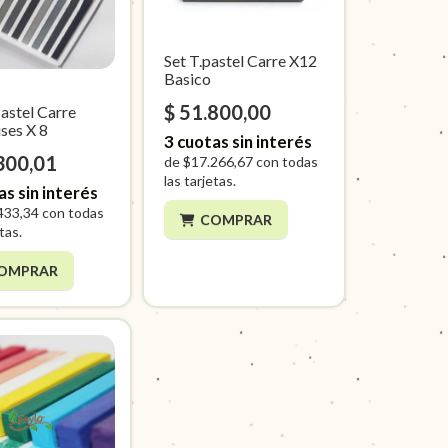
Set T.pastel Carre X12
Basico
$ 51.800,00
Pastel Carre
ses X 8
3
cuotas sin interés
300,01
de
$17.266,67
con todas
las tarjetas.
as sin interés
433,34
con todas
COMPRAR
etas.
OMPRAR