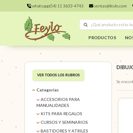
whatsapp(54) 11 3633-4743
ventas@feylo.com
PRODUCTOS
NO
DIBUJ
VER TODOS LOS RUBROS
Se encon
Categorías
ACCESORIOS PARA
MANUALIDADES
AROS DE MIMBRE
KITS PARA REGALOS
CARACOLES. FLORES Y
KITS
CURSOS Y SEMINARIOS
FRUTOS SECOS
TALLERES
BASTIDORES Y ATRILES