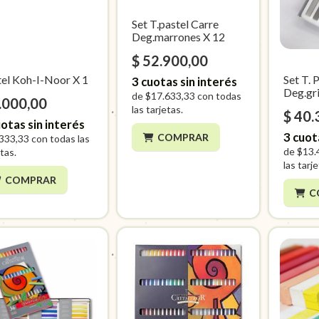
Set T.pastel Carre
Deg.marrones X 12
$ 52.900,00
tel Koh-I-Noor X 1
Set T. 
3
cuotas sin interés
Deg.gri
de
$17.633,33
con todas
.000,00
las tarjetas.
$ 40.
otas sin interés
3
cuot
COMPRAR
333,33
con todas las
de
$13.
tas.
las tarj
COMPRAR
C