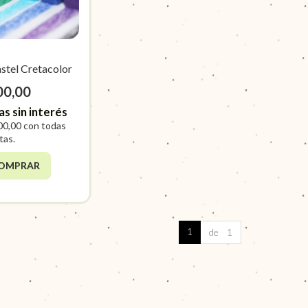
stel Cretacolor
00,00
as sin interés
00,00
con todas
etas.
OMPRAR
1
de 1