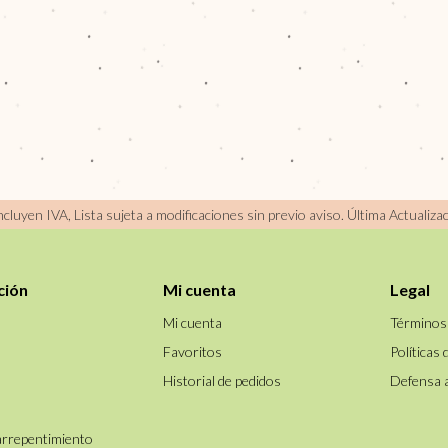
incluyen IVA, Lista sujeta a modificaciones sin previo aviso.
Última Actualiza
ción
Mi cuenta
Legal
Mi cuenta
Términos
Favoritos
Políticas 
Historial de pedidos
Defensa 
arrepentimiento