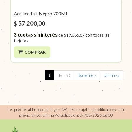
Acrilico Est. Negro 700Ml.
$ 57.200,00
3
cuotas sin interés
de
$19.066,67
con todas las
tarjetas.
COMPRAR
1
de 60
Siguiente »
Última »»
Los precios al Publico incluyen IVA, Lista sujeta a modificaciones sin
previo aviso.
Última Actualización: 04/08/2026 16:00