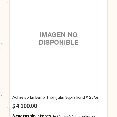
Adhesivo En Barra Triangular Suprabond X 25Gs
$ 4.100,00
3
cuotas sin interés
de
$1.366,67
con todas las