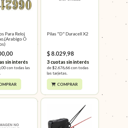
s Para Reloj
Pilas "D" Duracell X2
o,(Arabigo Ó
os)
00,00
$ 8.029,98
as sin interés
3
cuotas sin interés
,00
con todas las
de
$2.676,66
con todas
.
las tarjetas.
OMPRAR
COMPRAR