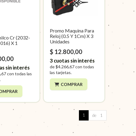
Promo Maquina Para
Reloj (0.5 Y 1Cm) X 3
hilco Cr (2032-
Unidades
016) X 1
$ 12.800,00
00,00
3
cuotas sin interés
de
$4.266,67
con todas
as sin interés
las tarjetas.
,67
con todas las
.
COMPRAR
OMPRAR
1
de 1