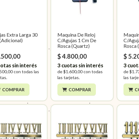
as Extra Larga 30
Maquina De Reloj
Maquin
(Adicional)
C/Agujas 1 Cm De
C/Aguj
Rosca (Quartz)
Rosca 
.500,00
$ 4.800,00
$ 5.2
otas sin interés
3
cuotas sin interés
3
cuot
500,00
con todas las
de
$1.600,00
con todas
de
$1.7
tas.
las tarjetas.
las tarj
COMPRAR
COMPRAR
C