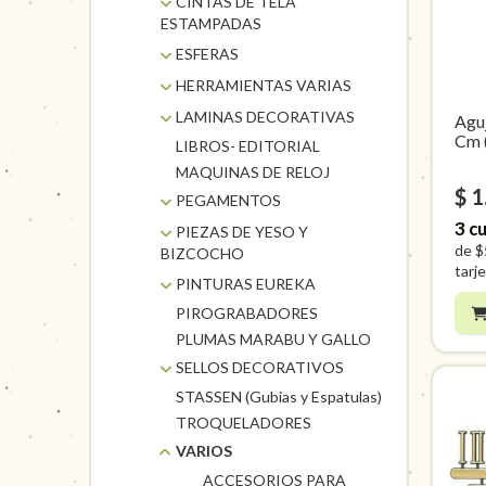
CINTAS DE TELA
ESTAMPADAS
CINTA FUN TAPE
ESFERAS
CINTAS TELA
MADERA
HERRAMIENTAS VARIAS
ESTAMPADA
TELGOPOR
HERRAMIENTAS DE
LAMINAS DECORATIVAS
Aguj
LUREX
PRECISION
Cm 
LIBROS- EDITORIAL
TITINA
HERRAMIENTAS
MAQUINAS DE RELOJ
METALICAS CADI
$ 1
PEGAMENTOS
OLFA CORTANTES
3
cu
PISTOLAS Y
PIEZAS DE YESO Y
TIJERAS
de
$
SILICONAS
BIZCOCHO
tarje
POXIPOL
BIZCOCHO CERAMICO
PINTURAS EUREKA
SUPRABOND
PIEZAS DE YESO
PIROGRABADORES
ACCESORIOS EUREKA
UHU
PLUMAS MARABU Y GALLO
ACRILICOS EUREKA
PASTELES EUREKA
SELLOS DECORATIVOS
STASSEN (Gubias y Espatulas)
SELLOS EQ CRAFT
TROQUELADORES
SELLOS PAMPA
VARIOS
ACCESORIOS PARA