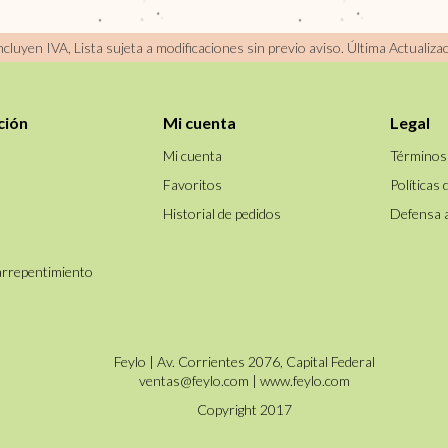
incluyen IVA, Lista sujeta a modificaciones sin previo aviso.
Última Actualiza
ción
Mi cuenta
Legal
Mi cuenta
Términos
Favoritos
Políticas 
Historial de pedidos
Defensa 
arrepentimiento
Feylo | Av. Corrientes 2076, Capital Federal
ventas@feylo.com
|
www.feylo.com
Copyright 2017