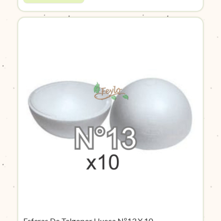
Esferas De Telgopor Hueca Nº13 X 10