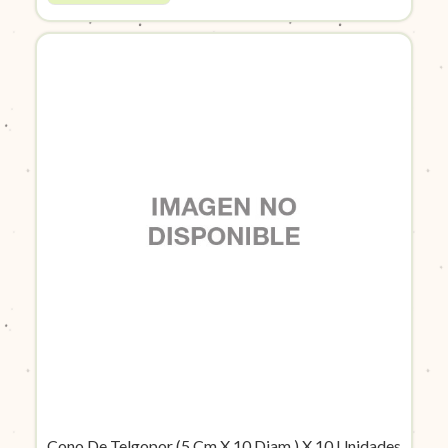
Cono De Telgopor (5 Cm X 10 Diam.) X 10 Unidades