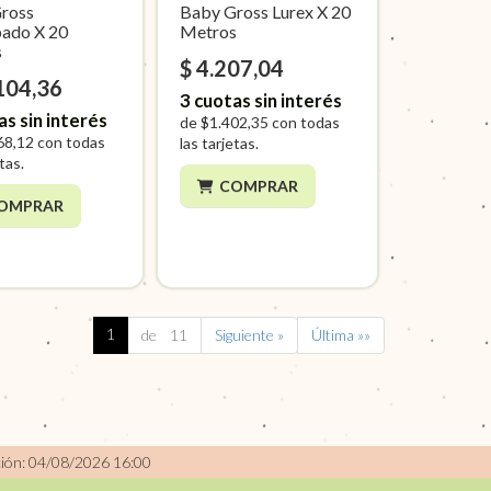
ross
Baby Gross Lurex X 20
ado X 20
Metros
s
$ 4.207,04
104,36
3
cuotas sin interés
as sin interés
de
$1.402,35
con todas
68,12
con todas
las tarjetas.
etas.
COMPRAR
OMPRAR
1
de 11
Siguiente »
Última »»
ción: 04/08/2026 16:00