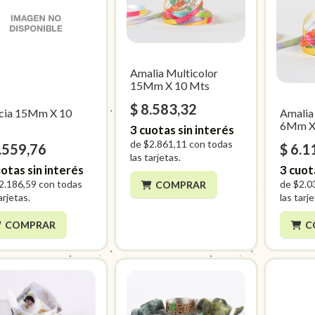
Amalia Multicolor
15Mm X 10 Mts
$ 8.583,32
cia 15Mm X 10
Amalia
s
6Mm X
3
cuotas sin interés
de
$2.861,11
con todas
.559,76
$ 6.1
las tarjetas.
otas sin interés
3
cuot
2.186,59
con todas
de
$2.0
COMPRAR
arjetas.
las tarj
COMPRAR
C