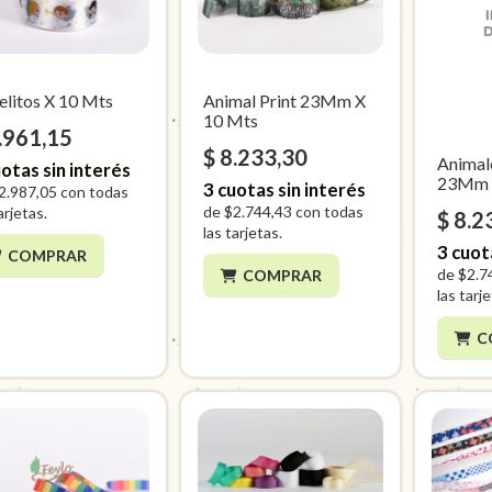
elitos X 10 Mts
Animal Print 23Mm X
10 Mts
.961,15
$ 8.233,30
Animal
otas sin interés
23Mm 
3
cuotas sin interés
2.987,05
con todas
de
$2.744,43
con todas
arjetas.
$ 8.2
las tarjetas.
3
cuot
COMPRAR
de
$2.7
COMPRAR
las tarj
C