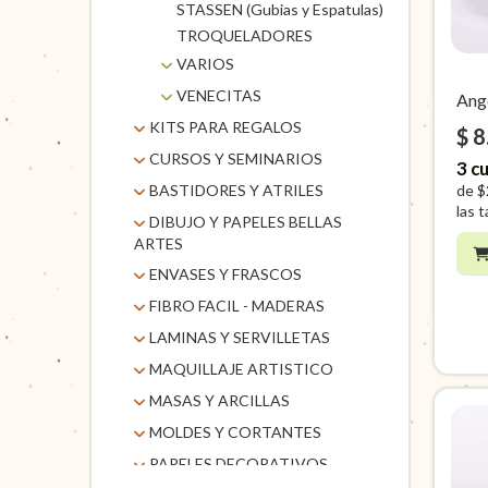
STASSEN (Gubias y Espatulas)
SELLOS EQ CRAFT
TROQUELADORES
SELLOS PAMPA
VARIOS
ACCESORIOS PARA
VENECITAS
Ang
RESINAS
VENECITAS
KITS PARA REGALOS
$ 8
ANILINAS
KITS
CURSOS Y SEMINARIOS
3
cu
CINTAS E HILOS
TALLERES
de
$
BASTIDORES Y ATRILES
CUTTER - PLACAS DE
las t
CORTE
ATRILES FEYLO
DIBUJO Y PAPELES BELLAS
IMANES
ARTES
ATRILES Y
LIJAS
HERRAMIENTAS TURK
ENVASES Y FRASCOS
CRETACOLOR
MACETAS DE
ATRILES
BASTIDORES ATRILES Y
BARRAS GRAFITO -
FIBRO FACIL - MADERAS
LINEA CANSON
BOLSAS
CEMENTO
HARDBOARD SEURAT
HERRAMIENTAS
CARBON
PAPELES BELLAS ARTE
CAJAS DE CARTON
BLOCKS CANSON
BOLSAS DE REGALO
LAMINAS Y SERVILLETAS
CAJAS y ACCESORIOS DE
MACETAS Y BALDES
TURK
ATRILES SEURAT
LAPICES
BASTIDORES TURK
CROMI
FIBRO FACIL
ENVASES
CARTULINAS
BOLSAS
MAQUINAS PARA
MAQUILLAJE ARTISTICO
ART-MATE
ARTISTICOS
BASTIDORES
BASTIDORES
CANSON COLOR
POLIPROPILENO
PAPELES SCHOELLER/
RELOJ
FIBROFACIL - LASER
BASES MOLDURADA
VIDRIOS
CRETACOLOR
REDONDOS Y
VARIOS
MASAS Y ARCILLAS
LAMINAS DECORATIVAS
MAQUILLAJE ARTISTICO
BOCETADOS
PLANTEC
HOJAS CANSON
Y CORTES
PALITOS HELADOS Y
FIBROFACIL LASER
CAJON SEURAT
LAPICES FINE ART
CORCHOS
BASTIDORES
LAMINAS MIGUEL LUCERO
ARCILLA PARA HORNO
LAMINAS DE
KITS DE
MOLDES Y CORTANTES
BROCHETTES
BLOCK SSCHOELLER
CAJAS Y CAJONES
PAPELES-FOMBOARD-
FORMIX
PASTEL
BASTIDORES
RECIPIENTES DE
REDONDOS Y
SUBLIMAR
MAQUILLAJES
FIMO (Arcilla Polimerica)
POLIFAN-ACETATOS-
SERVILLETAS Y LAMINAS
PIZARRAS
HOJAS SCHOELLER
CAJONES-
PAPELES DECORATIVOS
CORTANTES CAIRO
SEURAT
TIZA PASTEL CRETA
VIDRIO
ACCESORIOS Y
MADERA BALSA Y PINO
CAJON TURK
CARTONES
DE SEDA
PORTABOTELLAS
LINEA PROPART
PLACAS CORCHOS
COLOR
PAPEL CALCO
BANDEJAS