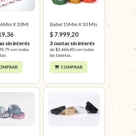
a 6Mm X 10Mt
Babel 15Mm X 10 Mts
19,36
$ 7.999,20
as sin interés
3
cuotas sin interés
39,79
con todas
de
$2.666,40
con todas
etas.
las tarjetas.
OMPRAR
COMPRAR