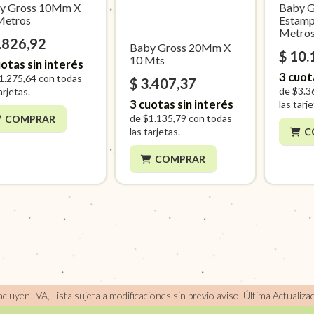
y Gross 10Mm X
Baby G
Metros
Estamp
Metro
.826,92
Baby Gross 20Mm X
$ 10.
10 Mts
otas sin interés
3
cuot
1.275,64
con todas
$ 3.407,37
de
$3.3
arjetas.
3
cuotas sin interés
las tarj
de
$1.135,79
con todas
COMPRAR
las tarjetas.
C
COMPRAR
incluyen IVA, Lista sujeta a modificaciones sin previo aviso.
Última Actualiza