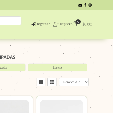
0
Ingresar
Registro
($
0,00
)
AMPADAS
mpada
Lurex