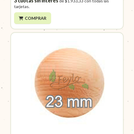
3
cuotas sin interés
de
$1.933,33
con todas las
tarjetas.
COMPRAR