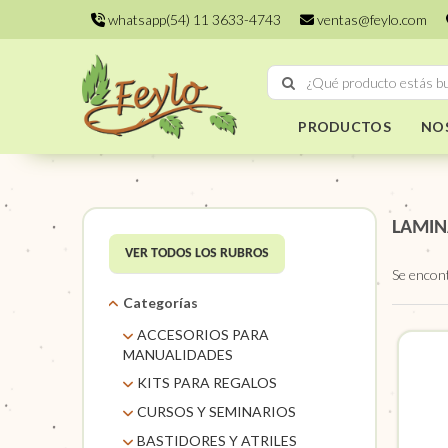
whatsapp(54) 11 3633-4743
ventas@feylo.com
PRODUCTOS
NO
LAMIN
VER TODOS LOS RUBROS
Se encon
Categorías
ACCESORIOS PARA
MANUALIDADES
AROS DE MIMBRE
KITS PARA REGALOS
CARACOLES. FLORES Y
KITS
CURSOS Y SEMINARIOS
FRUTOS SECOS
TALLERES
BASTIDORES Y ATRILES