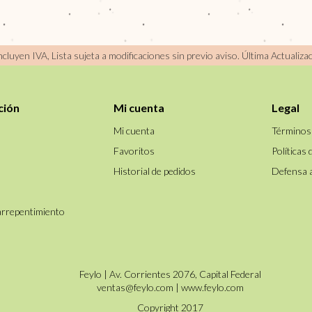
incluyen IVA, Lista sujeta a modificaciones sin previo aviso.
Última Actualiza
ción
Mi cuenta
Legal
Mi cuenta
Términos
Favoritos
Políticas 
Historial de pedidos
Defensa 
arrepentimiento
Feylo | Av. Corrientes 2076, Capital Federal
ventas@feylo.com
|
www.feylo.com
Copyright 2017