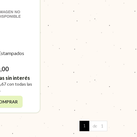
Estampados
,00
as sin interés
,67
con todas las
.
OMPRAR
1
de 1