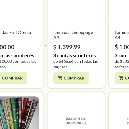
rdas Eml Oferta
Laminas Decoupage
Lamina
A3
A4
300,00
$ 1.399,99
$ 1.0
otas sin interés
3
cuotas sin interés
3
cuot
100,00
con todas las
de
$466,66
con todas las
de
$333
tas.
tarjetas.
tarjetas
COMPRAR
COMPRAR
C