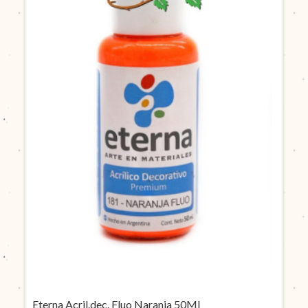
Eterna Acril.dec. Fluo Naranja 50Ml