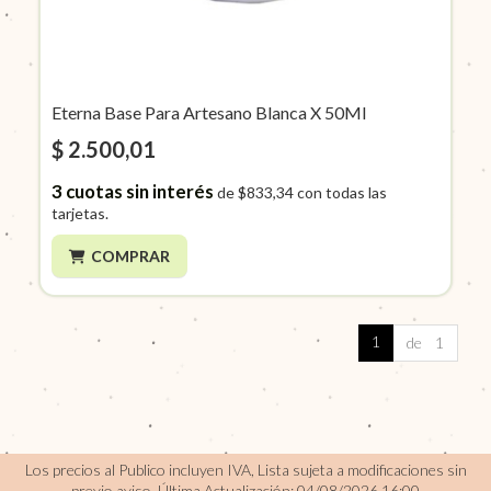
Eterna Base Para Artesano Blanca X 50Ml
$ 2.500,01
3
cuotas sin interés
de
$833,34
con todas las
tarjetas.
COMPRAR
1
de 1
Los precios al Publico incluyen IVA, Lista sujeta a modificaciones sin
previo aviso.
Última Actualización: 04/08/2026 16:00