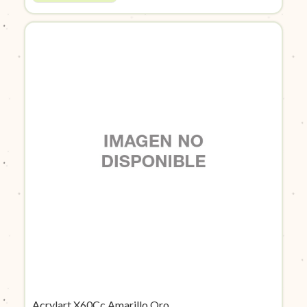
Acrylart X60Cc Amarillo Oro