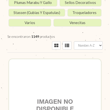
Plumas Marabu Y Gallo
Sellos Decorativos
Stassen (Gubias Y Espatulas)
Troqueladores
Varios
Venecitas
Se encontraron
1149
productos